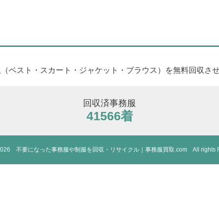
務服（ベスト・スカート・ジャケット・ブラウス）を無料回収さ
回収済事務服
41566着
-2026
不要になった事務服や制服を
回収・リサイクル｜事務服買取.com
All rights 