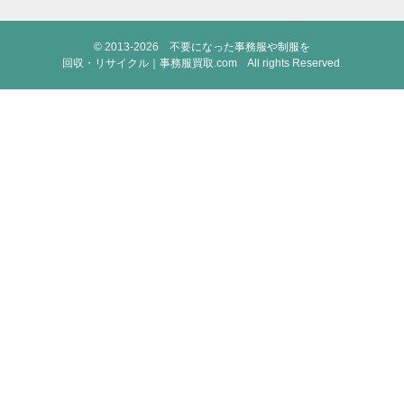
© 2013-2026
不要になった事務服や制服を
回収・リサイクル｜事務服買取.com
All rights Reserved.