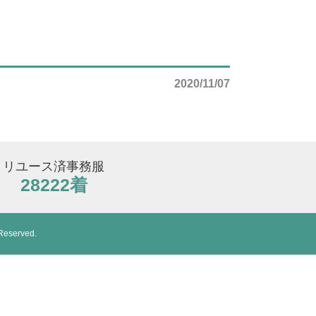
2020/11/07
リユース済事務服
28222着
Reserved.